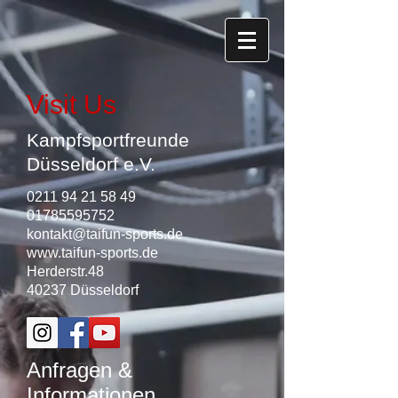
Visit Us
Kampfsportfreunde
Düsseldorf e.V.
0211 94 21 58 49
01785595752
kontakt@taifun-sports.de
www.taifun-sports.de
Herderstr.48
40237 Düsseldorf
Anfragen &
Informationen